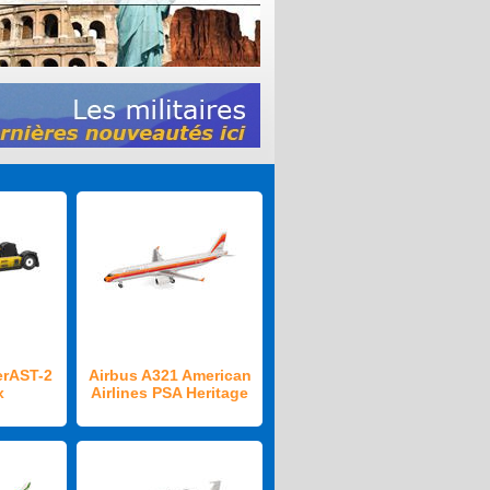
rAST-2
Airbus A321 American
x
Airlines PSA Heritage