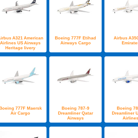
irbus A321 American
Boeing 777F Etihad
Airbus A35
Airlines US Airways
Airways Cargo
Emirate
Heritage livery
Boeing 777F Maersk
Boeing 787-9
Boeing 78
Air Cargo
Dreamliner Qatar
Dreamliner 
Airways
Airline