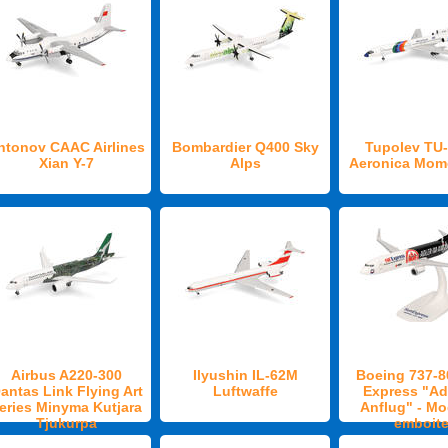
ntonov CAAC Airlines
Bombardier Q400 Sky
Tupolev TU
Xian Y-7
Alps
Aeronica Mo
Airbus A220-300
Ilyushin IL-62M
Boeing 737-8
antas Link Flying Art
Luftwaffe
Express "Ad
eries Minyma Kutjara
Anflug" - Mo
Tjukurpa
emboite