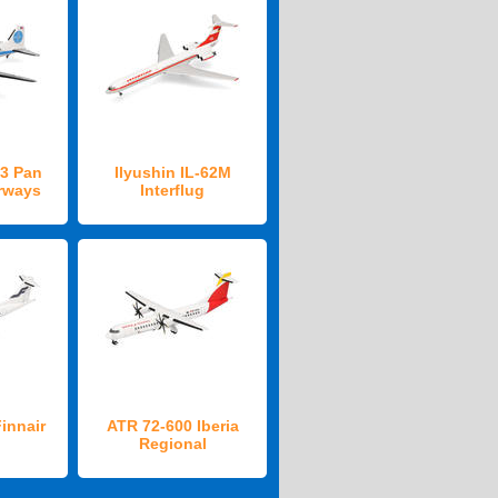
3 Pan
Ilyushin IL-62M
rways
Interflug
innair
ATR 72-600 Iberia
Regional