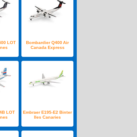
400 LOT
Bombardier Q400 Air
ines
Canada Express
24B LOT
Embraer E195-E2 Binter
ines
Iles Canaries