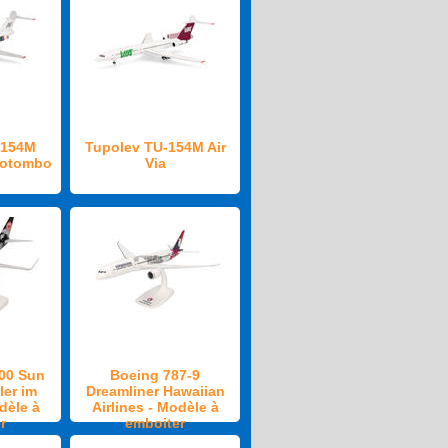
-154M
Tupolev TU-154M Air
motombo
Via
00 Sun
Boeing 787-9
ler im
Dreamliner Hawaiian
dèle à
Airlines - Modèle à
r
emboiter