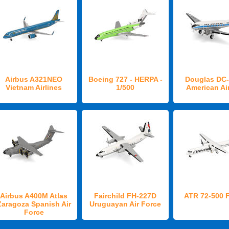
Airbus A321NEO
Boeing 727 - HERPA -
Douglas DC-
Vietnam Airlines
1/500
American Ai
Airbus A400M Atlas
Fairchild FH-227D
ATR 72-500 F
Zaragoza Spanish Air
Uruguayan Air Force
Force