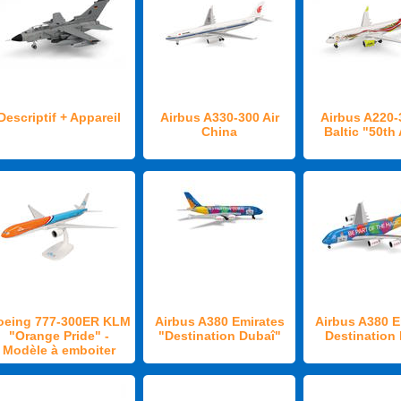
Descriptif + Appareil
Airbus A330-300 Air
Airbus A220-
China
Baltic "50th
oeing 777-300ER KLM
Airbus A380 Emirates
Airbus A380 E
"Orange Pride" -
"Destination Dubaî"
Destination
Modèle à emboiter