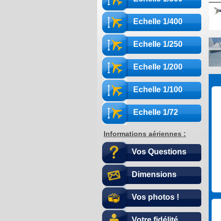
Echelle 1/400
Echelle 1/250
Echelle 1/200
Echelle 1/100
Echelle 1/72
Informations aériennes :
Vos Questions
Dimensions
Vos photos !
Votre fidélité