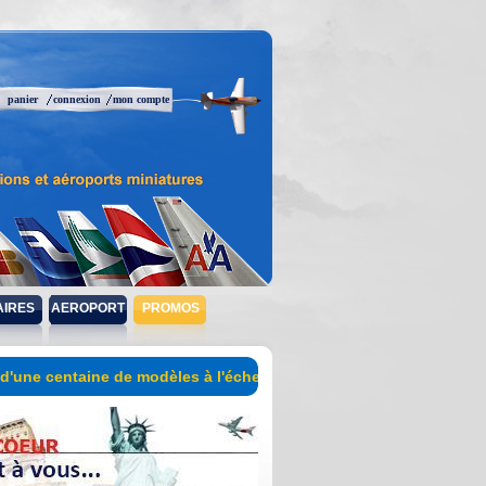
panier
connexion
mon compte
AIRES
AEROPORT
PROMOS
entaine de modèles à l'échelle 1/200 en promotion !