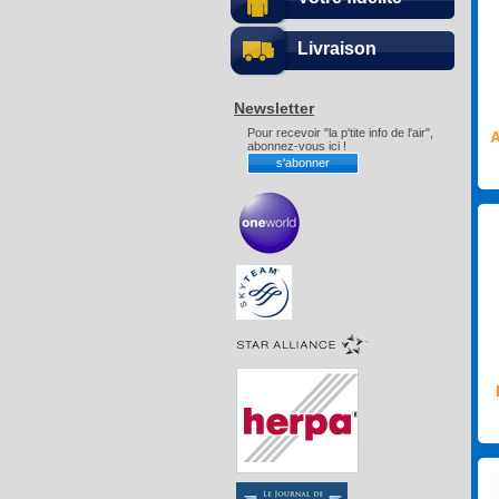
Livraison
Newsletter
Pour recevoir "la p'tite info de l'air",
A
abonnez-vous ici !