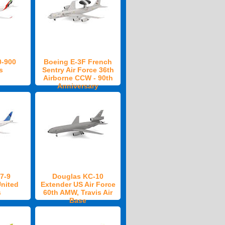
0-900
Boeing E-3F French
s
Sentry Air Force 36th
Airborne CCW - 90th
Anniversary
7-9
Douglas KC-10
United
Extender US Air Force
s
60th AMW, Travis Air
Base