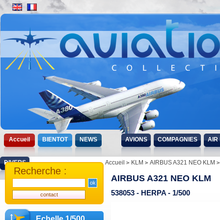
Accueil
BIENTOT
NEWS
AVIONS
COMPAGNIES
AIR
DIVERS
Accueil
KLM
AIRBUS A321 NEO KLM
Recherche :
AIRBUS A321 NEO KLM
538053 - HERPA - 1/500
Echelle 1/500