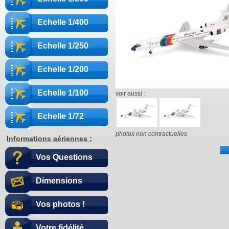
Echelle 1/400
Echelle 1/250
Echelle 1/200
Echelle 1/100
voir aussi :
Echelle 1/72
photos non contractuelles
Informations aériennes :
Vos Questions
Dimensions
Vos photos !
Votre fidélité