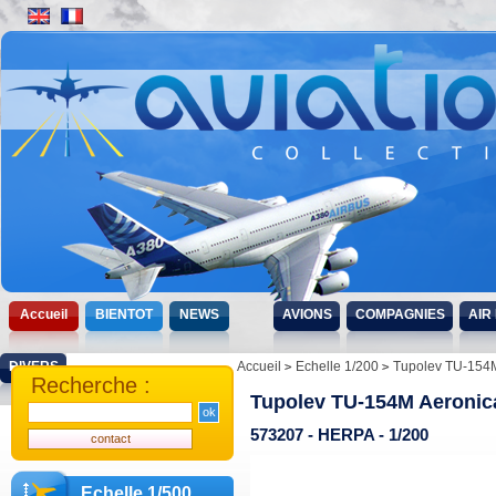
Accueil
BIENTOT
NEWS
AVIONS
COMPAGNIES
AIR
DIVERS
Accueil
Echelle 1/200
Tupolev TU-154
Recherche :
Tupolev TU-154M Aeroni
573207 - HERPA - 1/200
Echelle 1/500