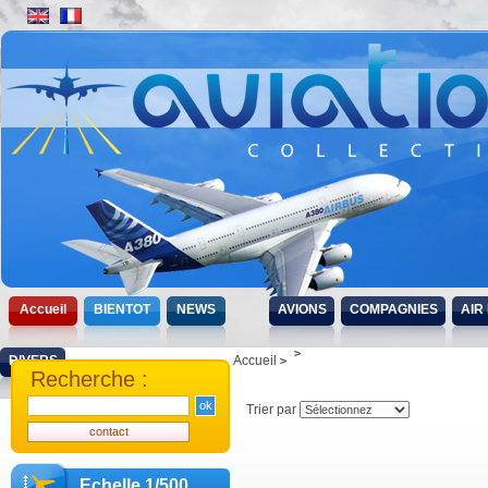
Accueil
BIENTOT
NEWS
AVIONS
COMPAGNIES
AIR
DIVERS
Accueil
Recherche :
Trier par
Echelle 1/500