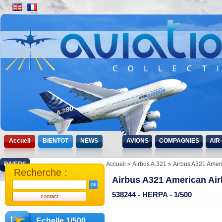
Accueil
BIENTOT
NEWS
AVIONS
COMPAGNIES
AIR
DIVERS
Accueil
Airbus A.321
Airbus A321 Ameri
Recherche :
Airbus A321 American Air
538244 - HERPA - 1/500
Echelle 1/500