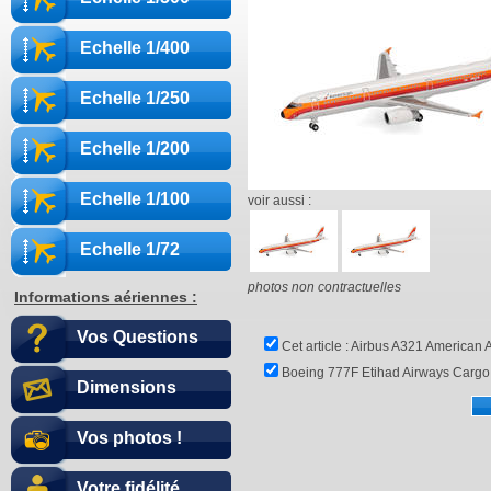
Echelle 1/400
Echelle 1/250
Echelle 1/200
Echelle 1/100
voir aussi :
Echelle 1/72
photos non contractuelles
Informations aériennes :
Vos Questions
Cet article :
Airbus A321 American A
Boeing 777F Etihad Airways Carg
Dimensions
Vos photos !
Votre fidélité