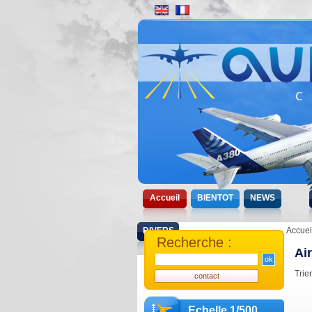
Accueil
BIENTOT
NEWS
DIVERS
Accuei
Recherche :
Ai
Trie
Echelle 1/500