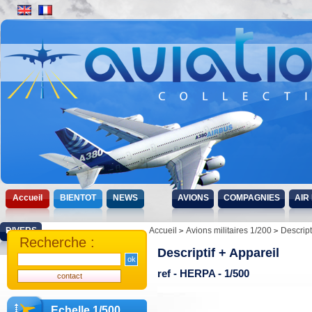
Accueil
BIENTOT
NEWS
AVIONS
COMPAGNIES
AIR
DIVERS
Accueil
Avions militaires 1/200
Descript
Recherche :
Descriptif + Appareil
ref - HERPA - 1/500
Echelle 1/500