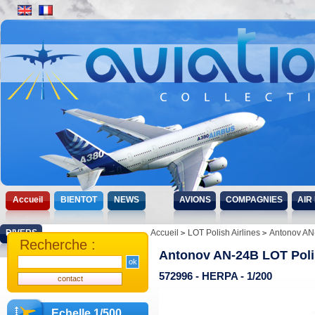
Accueil
BIENTOT
NEWS
AVIONS
COMPAGNIES
AIR
DIVERS
Accueil
LOT Polish Airlines
Antonov AN-
Recherche :
Antonov AN-24B LOT Polis
572996 - HERPA - 1/200
Echelle 1/500