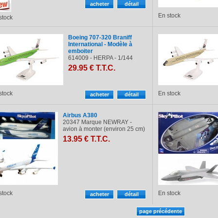
En stock
stock
Boeing 707-320 Braniff
International - Modèle à
emboiter
614009 - HERPA - 1/144
29
.95
€
T.T.C.
stock
En stock
Airbus A380
20347 Marque NEWRAY -
avion à monter (environ 25 cm)
13
.95
€
T.T.C.
stock
En stock