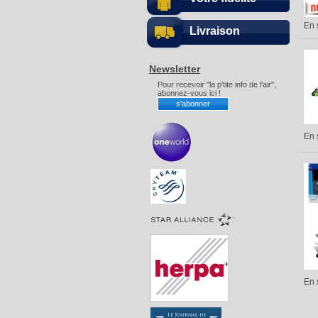
En 
Livraison
Newsletter
Pour recevoir "la p'tite info de l'air",
abonnez-vous ici !
En 
En 