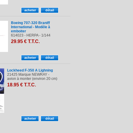
Boeing 707-320 Braniff
International - Modèle à
emboiter
614023 - HERPA - 1/144
29
.95
€
T.T.C.
Lockheed F-350 A Lighning
21425 Marque NEWRAY -
avion à monter (environ 20 cm)
18
.95
€
T.T.C.