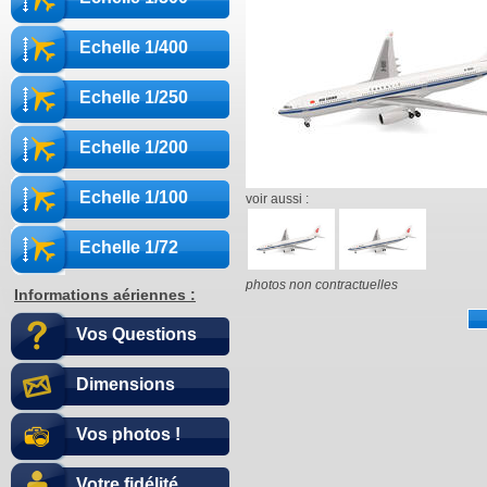
Echelle 1/400
Echelle 1/250
Echelle 1/200
Echelle 1/100
voir aussi :
Echelle 1/72
photos non contractuelles
Informations aériennes :
Vos Questions
Dimensions
Vos photos !
Votre fidélité