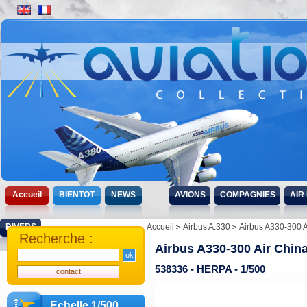
Accueil
BIENTOT
NEWS
AVIONS
COMPAGNIES
AIR
DIVERS
Accueil
Airbus A.330
Airbus A330-300 A
Recherche :
Airbus A330-300 Air Chin
538336 - HERPA - 1/500
Echelle 1/500