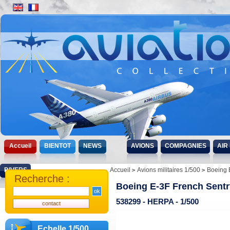
Accueil
BIENTOT
NEWS
AVIONS
COMPAGNIES
AIR
DIVERS
Accueil
Avions militaires 1/500
Boeing 
Recherche :
Boeing E-3F French Sentr
538299 - HERPA - 1/500
Echelle 1/500