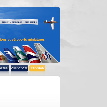
panier
connexion
mon compte
AIRES
AEROPORT
PROMOS