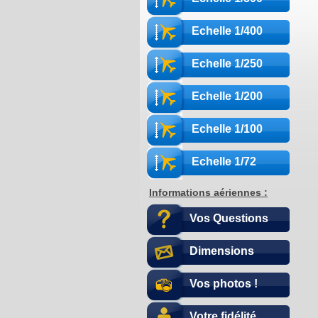
Echelle 1/400
Echelle 1/250
Echelle 1/200
Echelle 1/100
Echelle 1/72
Informations aériennes :
Vos Questions
Dimensions
Vos photos !
Votre fidélité