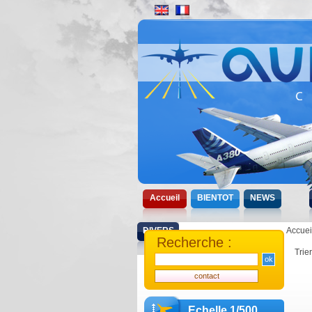
Accueil
BIENTOT
NEWS
DIVERS
Accuei
Recherche :
Trie
Echelle 1/500