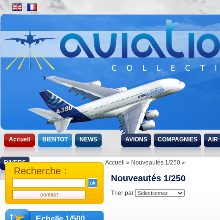
Accueil
BIENTOT
NEWS
AVIONS
COMPAGNIES
AIR
DIVERS
Accueil
Nouveautés 1/250
Recherche :
Nouveautés 1/250
Trier par
Echelle 1/500