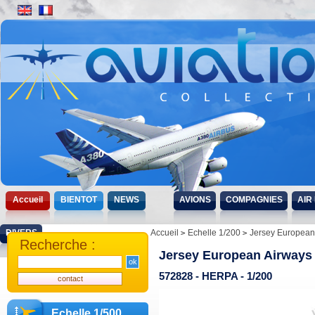
Accueil
BIENTOT
NEWS
AVIONS
COMPAGNIES
AIR
DIVERS
Accueil
Echelle 1/200
Jersey European 
Recherche :
Jersey European Airways 
572828 - HERPA - 1/200
Echelle 1/500