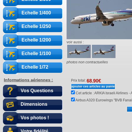
Echelle 1/400
Echelle 1/250
Echelle 1/200
voir aussi :
Echelle 1/100
photos non contractuelles
Echelle 1/72
Informations aériennes :
Prix total:
68.90
€
Vos Questions
Cet article :
ARKIA Israeli Airlines
Airbus A320 Eurowings "BVB Fanai
Dimensions
Vos photos !
Votre fidélité