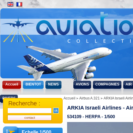
Accueil
BIENTOT
NEWS
AVIONS
COMPAGNIES
AIR
DIVERS
Accueil
Airbus A.321
ARKIA Israeli Airl
Recherche :
ARKIA Israeli Airlines - 
534109 - HERPA - 1/500
Echelle 1/500