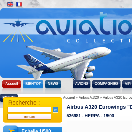
Accueil
BIENTOT
NEWS
AVIONS
COMPAGNIES
AIR
DIVERS
Accueil
Airbus A.320
Airbus A320 Euro
Recherche :
Airbus A320 Eurowings "
536981 - HERPA - 1/500
Echelle 1/500