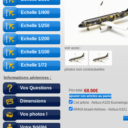
Echelle 1/400
Echelle 1/250
Echelle 1/200
voir aussi :
Echelle 1/100
Echelle 1/72
photos non contractuelles
Informations aériennes :
Vos Questions
Prix total:
68.90
€
Dimensions
Cet article :
Airbus A320 Eurowings
ARKIA Israeli Airlines - Airbus A
Vos photos !
Votre fidélité