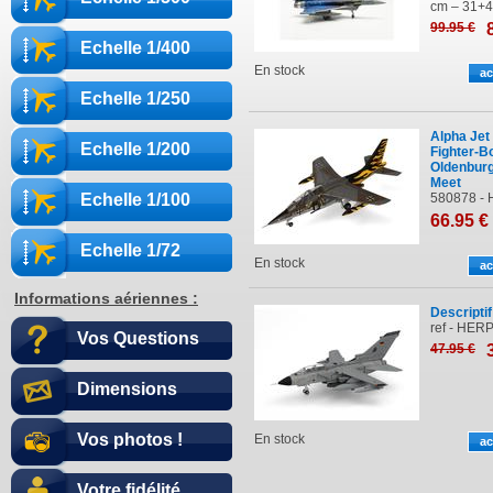
cm – 31+
99
.95
€
Echelle 1/400
En stock
Echelle 1/250
Alpha Jet
Echelle 1/200
Fighter-B
Oldenburg
Meet
Echelle 1/100
580878 - 
66
.95
€
Echelle 1/72
En stock
Informations aériennes :
Descriptif
ref - HERP
Vos Questions
47
.95
€
Dimensions
Vos photos !
En stock
Votre fidélité