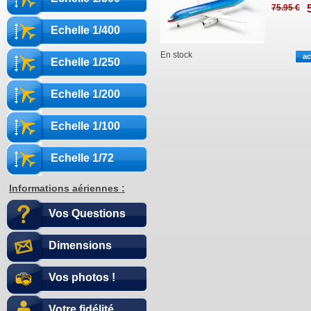
75
.95
€
Echelle 1/400
En stock
Echelle 1/250
Echelle 1/200
Echelle 1/100
Echelle 1/72
Informations aériennes :
Vos Questions
Dimensions
Vos photos !
Votre fidélité