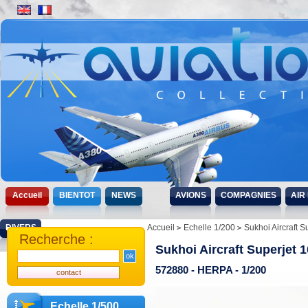
Accueil
BIENTOT
NEWS
AVIONS
COMPAGNIES
AIR
DIVERS
Accueil
Echelle 1/200
Sukhoi Aircraft S
Recherche :
Sukhoi Aircraft Superjet 
572880 - HERPA - 1/200
Echelle 1/500