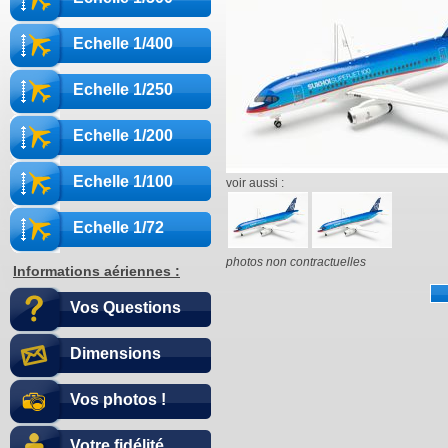
Echelle 1/400
Echelle 1/250
Echelle 1/200
Echelle 1/100
voir aussi :
Echelle 1/72
photos non contractuelles
Informations aériennes :
Vos Questions
Dimensions
Vos photos !
Votre fidélité