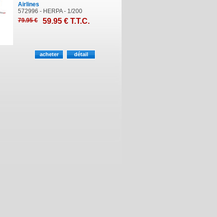
Airlines
572996 - HERPA - 1/200
79
.95
€
59
.95
€
T.T.C.