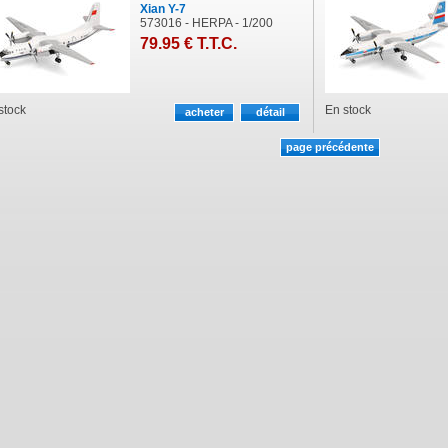
Xian Y-7
573016 - HERPA - 1/200
79
.95
€
T.T.C.
stock
En stock