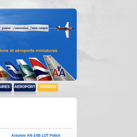
panier
connexion
mon compte
AIRES
AEROPORT
PROMOS
Antonov AN-24B LOT Polish