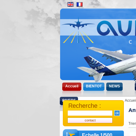
Accueil
BIENTOT
NEWS
DIVERS
Accuei
Recherche :
An
Trie
Echelle 1/500