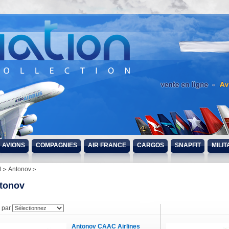
AVIONS
COMPAGNIES
AIR FRANCE
CARGOS
SNAPFIT
MILIT
l
Antonov
tonov
r par
Antonov CAAC Airlines