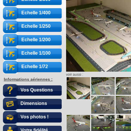
Echelle 1/400
Echelle 1/250
Echelle 1/200
Echelle 1/100
Echelle 1/72
voir aussi :
Informations aériennes :
Vos Questions
Dimensions
Vos photos !
Votre fidélité