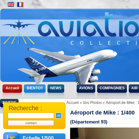
Accueil
BIENTOT
NEWS
AVIONS
COMPAGNIES
AIR
DIVERS
Accueil
Vos Photos
Aéroport de Mike : 
Recherche :
Aéroport de Mike : 1/400
(Département 93)
Echelle 1/500