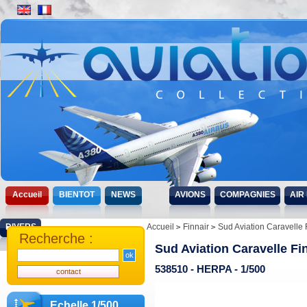
Accueil
BIENTOT
NEWS
AVIONS
COMPAGNIES
AIR
DIVERS
Accueil
Finnair
Sud Aviation Caravelle 
Recherche :
Sud Aviation Caravelle Fi
538510 - HERPA - 1/500
Echelle 1/500