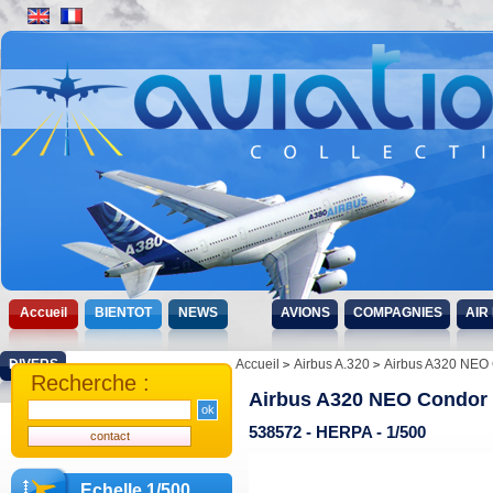
Accueil
BIENTOT
NEWS
AVIONS
COMPAGNIES
AIR
DIVERS
Accueil
Airbus A.320
Airbus A320 NEO
Recherche :
Airbus A320 NEO Condor
538572 - HERPA - 1/500
Echelle 1/500