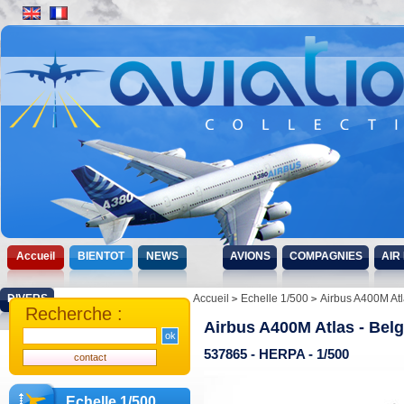
Accueil
BIENTOT
NEWS
AVIONS
COMPAGNIES
AIR
DIVERS
Accueil
Echelle 1/500
Airbus A400M Atl
Recherche :
Airbus A400M Atlas - Bel
537865 - HERPA - 1/500
Echelle 1/500