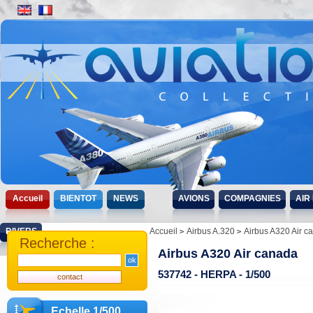
Accueil
BIENTOT
NEWS
AVIONS
COMPAGNIES
AIR
DIVERS
Accueil
Airbus A.320
Airbus A320 Air c
Recherche :
Airbus A320 Air canada
537742 - HERPA - 1/500
Echelle 1/500