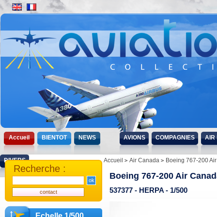
Accueil
BIENTOT
NEWS
AVIONS
COMPAGNIES
AIR
DIVERS
Accueil
Air Canada
Boeing 767-200 Ai
Recherche :
Boeing 767-200 Air Canad
537377 - HERPA - 1/500
Echelle 1/500