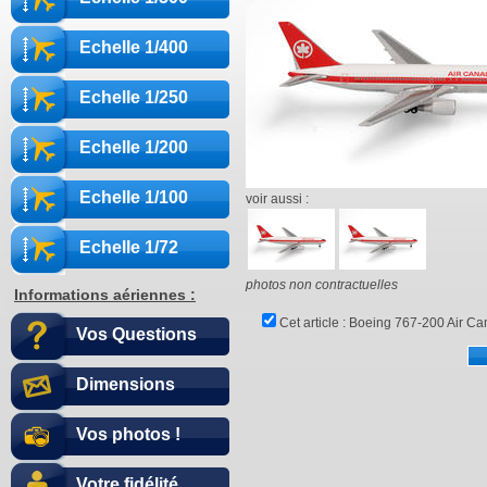
Echelle 1/400
Echelle 1/250
Echelle 1/200
Echelle 1/100
voir aussi :
Echelle 1/72
photos non contractuelles
Informations aériennes :
Cet article :
Boeing 767-200 Air Ca
Vos Questions
Dimensions
Vos photos !
Votre fidélité