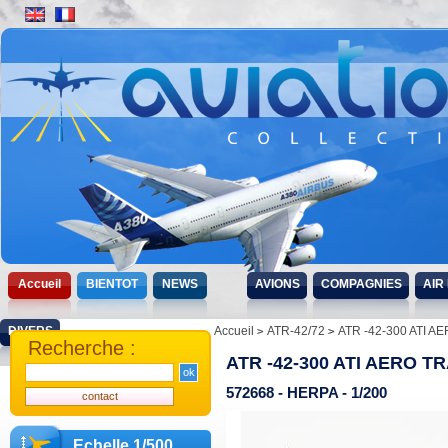
Accueil
BIENTOT
NEWS
AVIONS
COMPAGNIES
AIR
DIVERS
Accueil
ATR-42/72
ATR -42-300 ATI A
Recherche :
ATR -42-300 ATI AERO T
572668 - HERPA - 1/200
Echelle 1/500