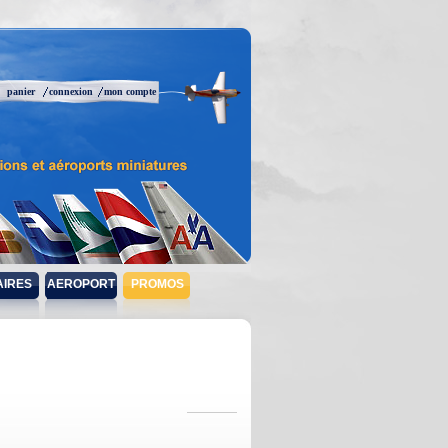
panier
connexion
mon compte
AIRES
AEROPORT
PROMOS