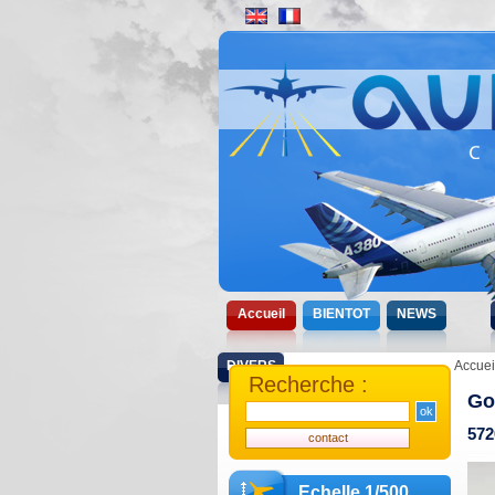
Accueil
BIENTOT
NEWS
DIVERS
Accuei
Recherche :
Go
572
Echelle 1/500