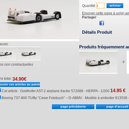
Quantité
Envoyer cette page à un(e) am
Partager
Détails Produit
aussi :
Produits fréquemment a
+
os non contractuelles
ix total:
34.90
€
14.95
€
Cet article :
Goldhofer AST-2 airplane tractor 572088 - HERPA - 1/200
Boeing 737-800 TUIfly “Cewe Fotobuch” – D-ABMV - Modèle à emboiter 613538 