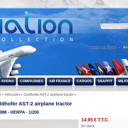
AVIONS
COMPAGNIES
AIR FRANCE
CARGOS
SNAPFIT
MILIT
l
Véhicules
Goldhofer AST-2 airplane tractor
ldhofer AST-2 airplane tractor
088 - HERPA - 1/200
14
.95
€
T.T.C.
En stock