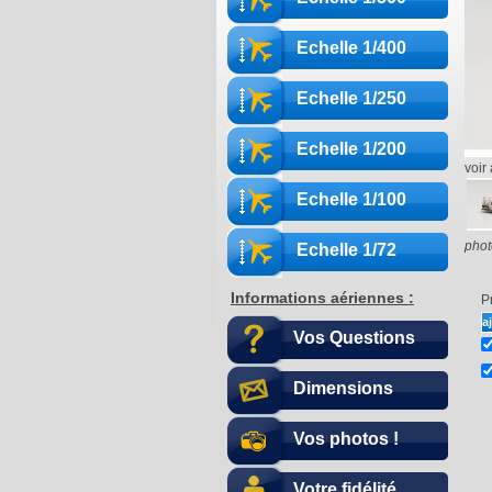
Echelle 1/400
Echelle 1/250
Echelle 1/200
voir 
Echelle 1/100
phot
Echelle 1/72
Informations aériennes :
Pr
Vos Questions
Dimensions
Vos photos !
Votre fidélité