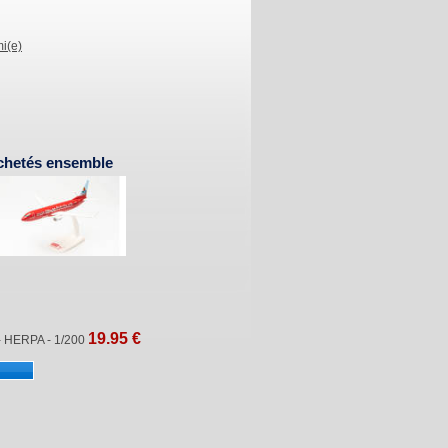
i(e)
chetés ensemble
19.95
€
- HERPA - 1/200