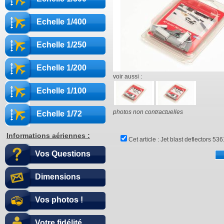
Echelle 1/400
Echelle 1/250
Echelle 1/200
voir aussi :
Echelle 1/100
photos non contractuelles
Echelle 1/72
Informations aériennes :
Cet article :
Jet blast deflectors 53
Vos Questions
Dimensions
Vos photos !
Votre fidélité