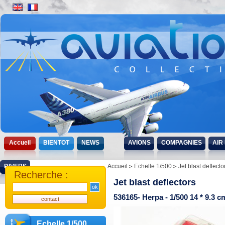
Accueil
BIENTOT
NEWS
AVIONS
COMPAGNIES
AIR
DIVERS
Accueil
Echelle 1/500
Jet blast deflecto
Recherche :
Jet blast deflectors
536165- Herpa - 1/500 14 * 9.3 c
Echelle 1/500