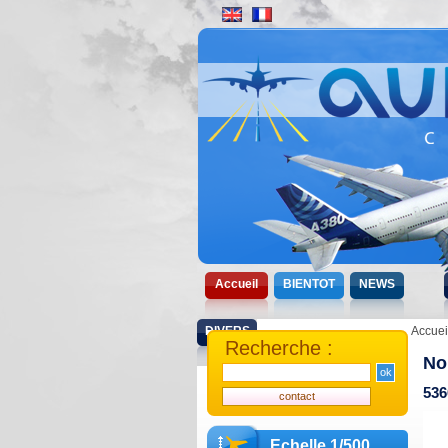
Accueil
BIENTOT
NEWS
DIVERS
Accuei
Recherche :
No
536
Echelle 1/500