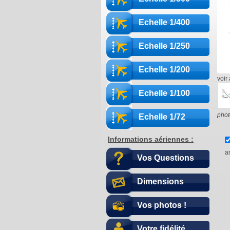
Echelle 1/400
Echelle 1/250
Echelle 1/200
voir 
Echelle 1/100
phot
Echelle 1/72
Informations aériennes :
a
Vos Questions
Dimensions
Vos photos !
Votre fidélité