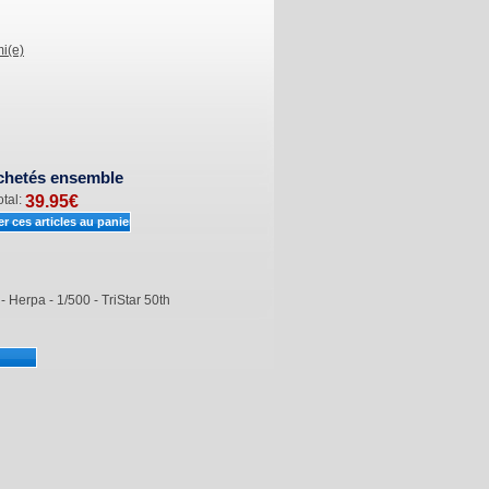
i(e)
chetés ensemble
otal:
39.95
€
Herpa - 1/500 - TriStar 50th