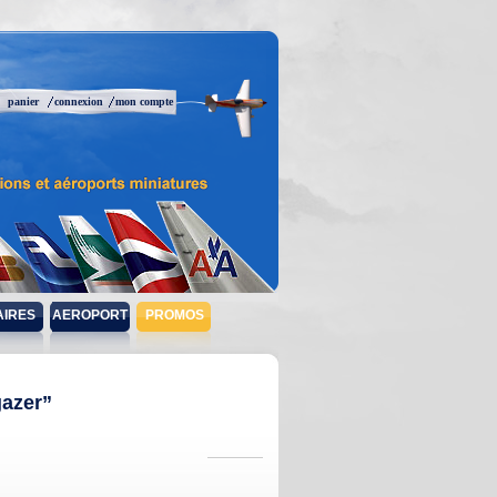
panier
connexion
mon compte
AIRES
AEROPORT
PROMOS
gazer”