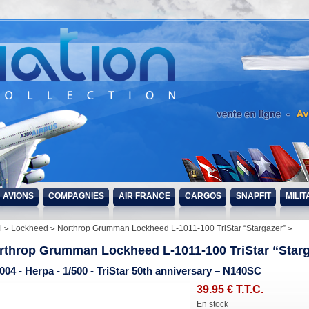
AVIONS
COMPAGNIES
AIR FRANCE
CARGOS
SNAPFIT
MILIT
l
Lockheed
Northrop Grumman Lockheed L-1011-100 TriStar “Stargazer”
rthrop Grumman Lockheed L-1011-100 TriStar “Star
004 - Herpa - 1/500 - TriStar 50th anniversary – N140SC
39
.95
€
T.T.C.
En stock