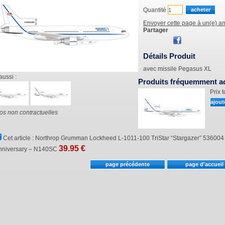
Quantité
Envoyer cette page à un(e) am
Partager
Détails Produit
avec missile Pegasus XL
aussi :
Produits fréquemment a
Prix t
os non contractuelles
Cet article :
Northrop Grumman Lockheed L-1011-100 TriStar “Stargazer” 536004 - 
39.95
€
nniversary – N140SC