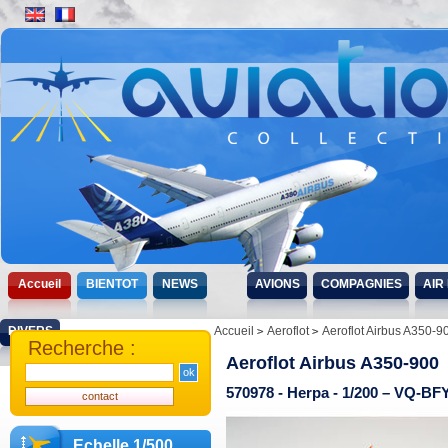
Accueil
BIENTOT
NEWS
AVIONS
COMPAGNIES
AIR
DIVERS
Accueil
Aeroflot
Aeroflot Airbus A350-9
Recherche :
Aeroflot Airbus A350-900
570978 - Herpa - 1/200 – VQ-BF
Echelle 1/500