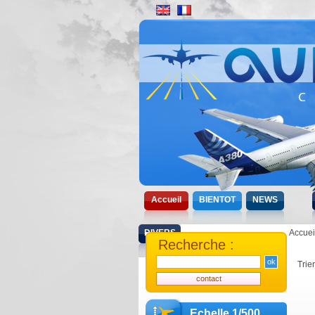
Accueil
BIENTOT
NEWS
DIVERS
Accuei
Recherche :
Trie
Echelle 1/500