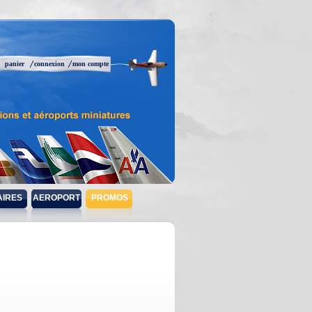
panier
connexion
mon compte
AIRES
AEROPORT
PROMOS