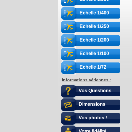
Echelle 1/400
Echelle 1/250
Echelle 1/200
Echelle 1/100
Echelle 1/72
Informations aériennes :
Vos Questions
Dimensions
Vos photos !
Votre fidélité