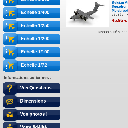
Belgian A
Squadron 
Melsbroe
Echelle 1/400
537865 - 
45
.95
€
Echelle 1/250
Disponibilité sur 
Echelle 1/200
Echelle 1/100
Echelle 1/72
Informations aériennes :
Vos Questions
Dimensions
Vos photos !
Votre fidélité