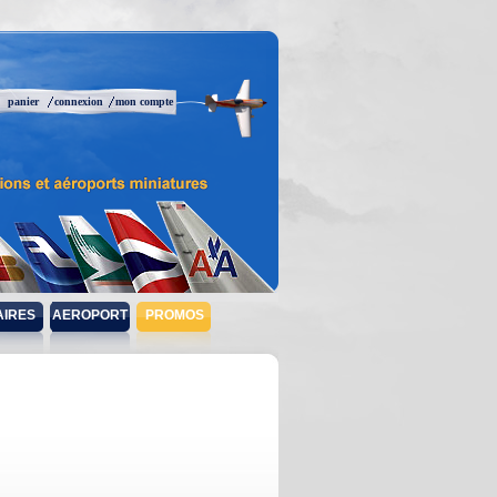
panier
connexion
mon compte
AIRES
AEROPORT
PROMOS