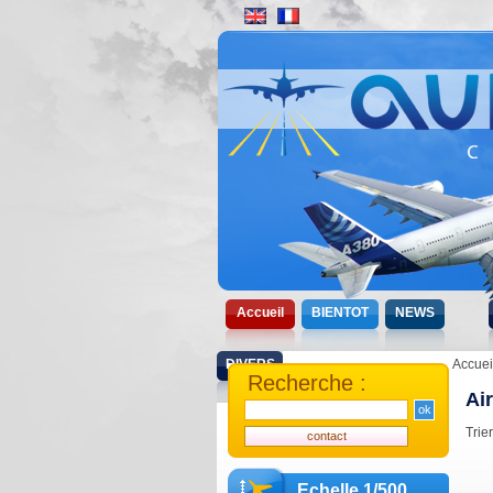
Accueil
BIENTOT
NEWS
DIVERS
Accuei
Recherche :
Ai
Trie
Echelle 1/500