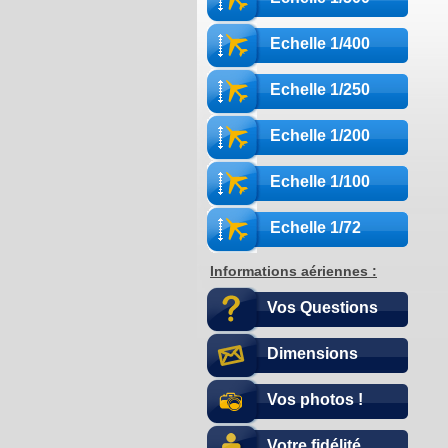
Echelle 1/400
Echelle 1/250
Echelle 1/200
Echelle 1/100
Echelle 1/72
Informations aériennes :
Vos Questions
Dimensions
Vos photos !
Votre fidélité