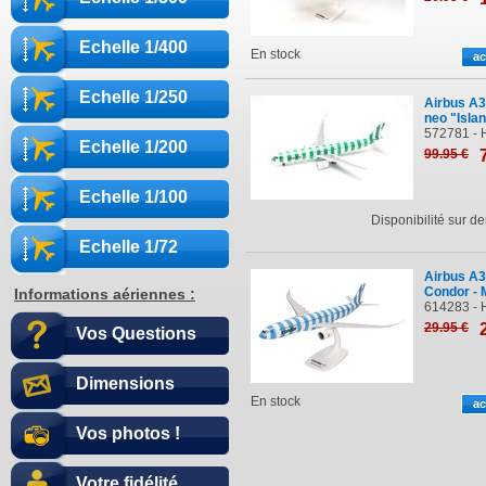
Echelle 1/400
En stock
Echelle 1/250
Airbus A
neo "Isla
572781 - 
Echelle 1/200
99
.95
€
Echelle 1/100
Disponibilité sur 
Echelle 1/72
Airbus A
Condor - 
Informations aériennes :
614283 - 
29
.95
€
Vos Questions
Dimensions
En stock
Vos photos !
Votre fidélité