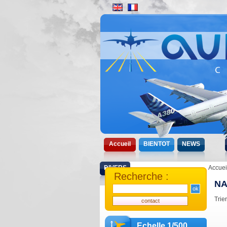
Accueil
BIENTOT
NEWS
DIVERS
Accuei
Recherche :
N
Trie
Echelle 1/500