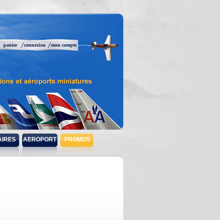
panier
connexion
mon compte
AIRES
AEROPORT
PROMOS