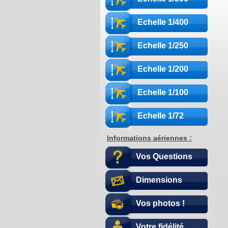
Echelle 1/400
Echelle 1/250
Echelle 1/200
Echelle 1/100
Echelle 1/72
Informations aériennes :
Vos Questions
Dimensions
Vos photos !
Votre fidélité