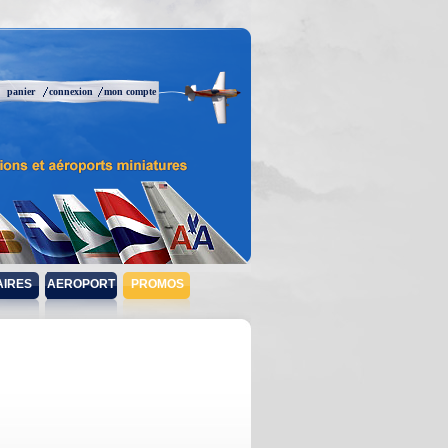
panier
connexion
mon compte
AIRES
AEROPORT
PROMOS