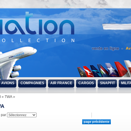
AVIONS
COMPAGNIES
AIR FRANCE
CARGOS
SNAPFIT
MILIT
l
TWA
WA
r par