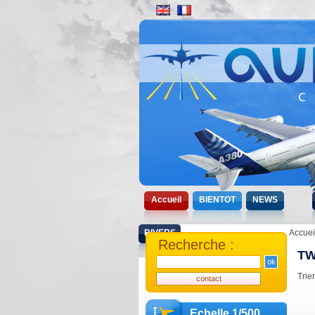
Accueil
BIENTOT
NEWS
DIVERS
Accuei
Recherche :
T
Trie
Echelle 1/500