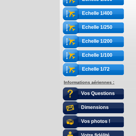
Echelle 1/400
Echelle 1/250
Echelle 1/200
Echelle 1/100
Echelle 1/72
Informations aériennes :
Vos Questions
Dimensions
Vos photos !
Votre fidélité