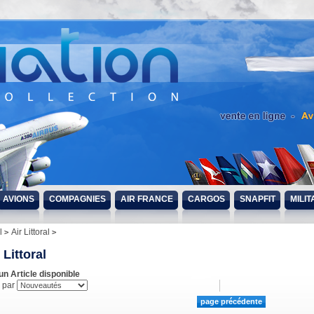
AVIONS
COMPAGNIES
AIR FRANCE
CARGOS
SNAPFIT
MILIT
l
Air Littoral
 Littoral
n Article disponible
r par