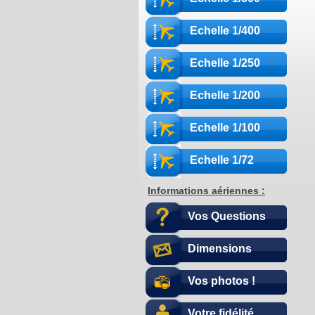
Echelle 1/400
Echelle 1/250
Echelle 1/200
Echelle 1/100
Echelle 1/72
Informations aériennes :
Vos Questions
Dimensions
Vos photos !
Votre fidélité