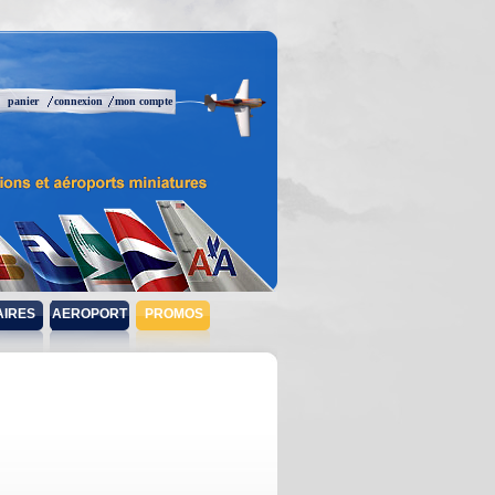
panier
connexion
mon compte
AIRES
AEROPORT
PROMOS