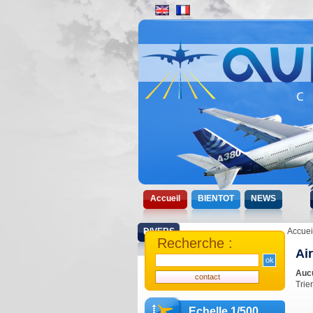
Accueil
BIENTOT
NEWS
DIVERS
Accuei
Recherche :
Air
Aucu
Trie
Echelle 1/500